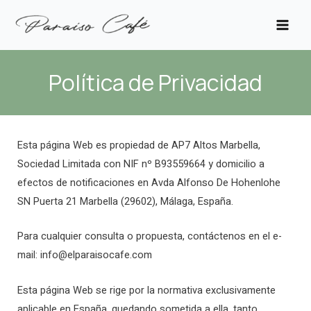
Ir
Main
al
Men
contenido
Política de Privacidad
Esta página Web es propiedad de AP7 Altos Marbella,
Sociedad Limitada con NIF nº B93559664 y domicilio a
efectos de notificaciones en Avda Alfonso De Hohenlohe
SN Puerta 21 Marbella (29602), Málaga, España.
Para cualquier consulta o propuesta, contáctenos en el e-
mail: info@elparaisocafe.com
Esta página Web se rige por la normativa exclusivamente
aplicable en España, quedando sometida a ella, tanto